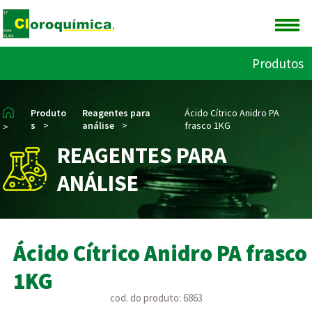
Produtos
Produto
Reagentes para
Ácido Cítrico Anidro PA
s
>
análise
>
frasco 1KG
>
REAGENTES PARA
ANÁLISE
Ácido Cítrico Anidro PA frasco
1KG
cod. do produto: 6863