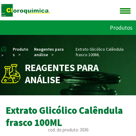
Produtos
Produto
Reagentes para
Extrato Glicólico Calêndula
s
>
análise
>
frasco 100ML
>
REAGENTES PARA
ANÁLISE
Extrato Glicólico Calêndula
frasco 100ML
cod. do produto: 3036