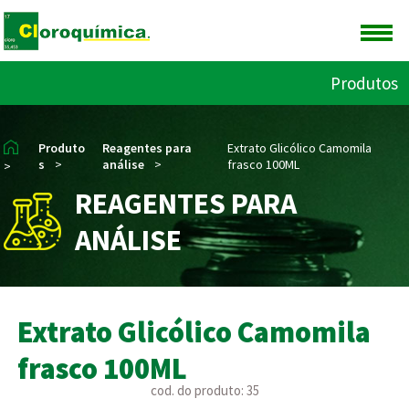
Produtos
Produto
Reagentes para
Extrato Glicólico Camomila
s
>
análise
>
frasco 100ML
>
REAGENTES PARA
ANÁLISE
Extrato Glicólico Camomila
frasco 100ML
cod. do produto: 35