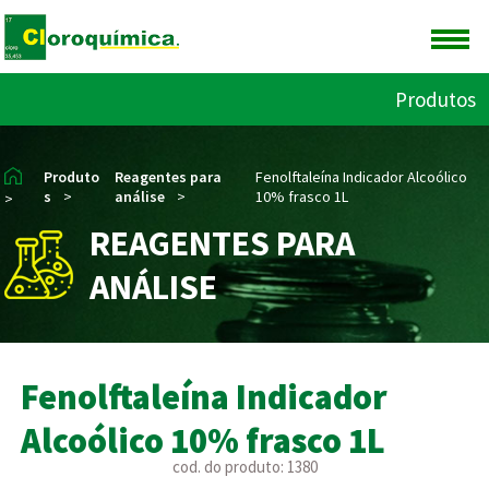
Produtos
Produto
Reagentes para
Fenolftaleína Indicador Alcoólico
s
>
análise
>
10% frasco 1L
>
REAGENTES PARA
ANÁLISE
Fenolftaleína Indicador
Alcoólico 10% frasco 1L
cod. do produto: 1380