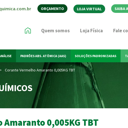
quimica.com.br
ORÇAMENTO
SAIBA 
LOJA VIRTUAL
Quem somos
Loja Física
Fale c
ANÁLISE
PADRÕES ABS. ATÔMICA (AAS)
SOLUÇÕES PADRONIZADAS
T
>
Corante Vermelho Amaranto 0,005KG TBT
UÍMICOS
o Amaranto 0,005KG TBT