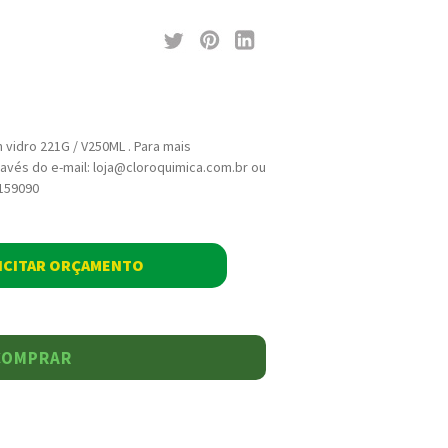
vidro 221G / V250ML . Para mais
avés do e-mail: loja@cloroquimica.com.br ou
5159090
ICITAR ORÇAMENTO
COMPRAR