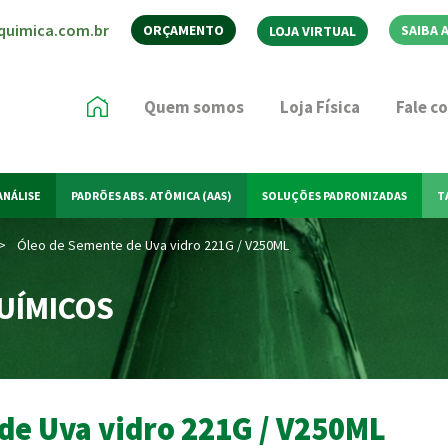
quimica.com.br
ORÇAMENTO
SAIBA 
LOJA VIRTUAL
Quem somos
Loja Física
Fale c
ANÁLISE
PADRÕES ABS. ATÔMICA (AAS)
SOLUÇÕES PADRONIZADAS
T
>
Óleo de Semente de Uva vidro 221G / V250ML
UÍMICOS
de Uva vidro 221G / V250ML