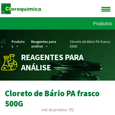
Produtos
Produto
Reagentes para
Cloreto de Bário PA frasco
s
>
análise
>
500G
>
REAGENTES PARA
ANÁLISE
Cloreto de Bário PA frasco
500G
cod. do produto: 732