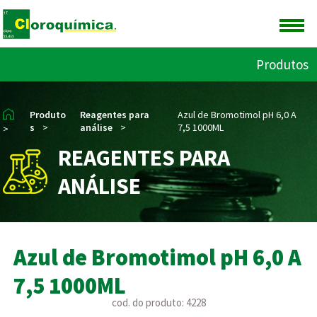
Produtos
Produto
Reagentes para
Azul de Bromotimol pH 6,0 A
s
>
análise
>
7,5 1000ML
>
REAGENTES PARA
ANÁLISE
Azul de Bromotimol pH 6,0 A
7,5 1000ML
cod. do produto: 4228