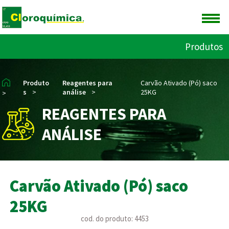
Produtos
Produto
Reagentes para
Carvão Ativado (Pó) saco
s
>
análise
>
25KG
>
REAGENTES PARA
ANÁLISE
Carvão Ativado (Pó) saco
25KG
cod. do produto: 4453