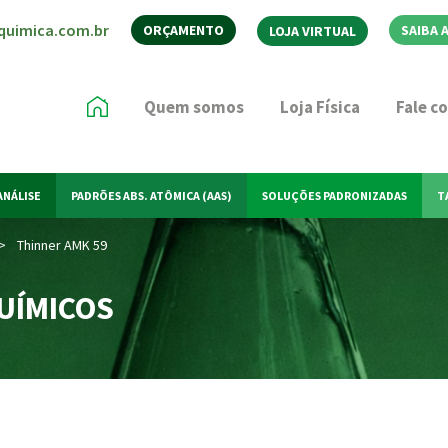
quimica.com.br
ORÇAMENTO
SAIBA 
LOJA VIRTUAL
Quem somos
Loja Física
Fale c
ANÁLISE
PADRÕES ABS. ATÔMICA (AAS)
SOLUÇÕES PADRONIZADAS
T
>
Thinner AMK 59
UÍMICOS