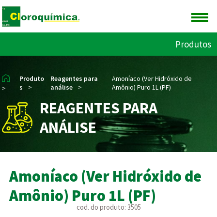
Produtos
Produto
Reagentes para
Amoníaco (Ver Hidróxido de
s
>
análise
>
Amônio) Puro 1L (PF)
>
REAGENTES PARA
ANÁLISE
Amoníaco (Ver Hidróxido de
Amônio) Puro 1L (PF)
cod. do produto: 3505