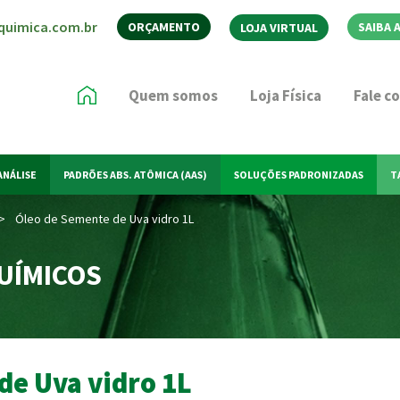
quimica.com.br
ORÇAMENTO
SAIBA 
LOJA VIRTUAL
Quem somos
Loja Física
Fale c
ANÁLISE
PADRÕES ABS. ATÔMICA (AAS)
SOLUÇÕES PADRONIZADAS
T
>
Óleo de Semente de Uva vidro 1L
UÍMICOS
de Uva vidro 1L