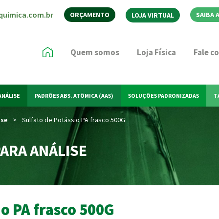
quimica.com.br
ORÇAMENTO
SAIBA 
LOJA VIRTUAL
Quem somos
Loja Física
Fale c
ANÁLISE
PADRÕES ABS. ATÔMICA (AAS)
SOLUÇÕES PADRONIZADAS
T
ise
>
Sulfato de Potássio PA frasco 500G
ARA ANÁLISE
io PA frasco 500G