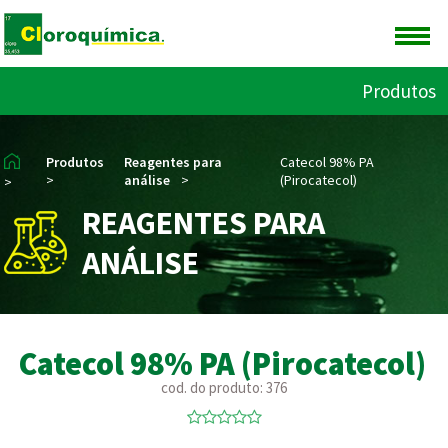
Produtos
Produtos
Reagentes para
Catecol 98% PA
>
análise
>
(Pirocatecol)
>
REAGENTES PARA
ANÁLISE
Catecol 98% PA (Pirocatecol)
cod. do produto: 376