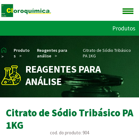
Produtos
Produto
Reagentes para
Citrato de Sódio Tribásico
s
>
análise
>
PA 1KG
>
REAGENTES PARA
ANÁLISE
Citrato de Sódio Tribásico PA
1KG
cod. do produto: 904