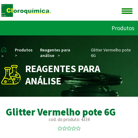
Produtos
Produtos
Reagentes para
Glitter Vermelho pote
>
análise
>
6G
>
REAGENTES PARA
ANÁLISE
Glitter Vermelho pote 6G
cod. do produto: 4334