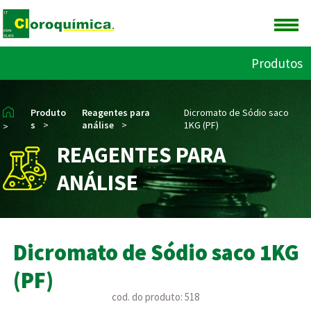
Produtos
Produto
Reagentes para
Dicromato de Sódio saco
s
>
análise
>
1KG (PF)
>
REAGENTES PARA
ANÁLISE
Dicromato de Sódio saco 1KG
(PF)
cod. do produto: 518