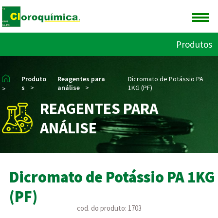
Produtos
Produto
Reagentes para
Dicromato de Potássio PA
s
>
análise
>
1KG (PF)
>
REAGENTES PARA
ANÁLISE
Dicromato de Potássio PA 1KG
(PF)
cod. do produto: 1703