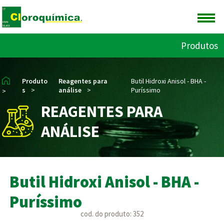
Produtos
Produto
Reagentes para
Butil Hidroxi Anisol - BHA -
s
>
análise
>
Puríssimo
>
REAGENTES PARA
ANÁLISE
Butil Hidroxi Anisol - BHA -
Puríssimo
cod. do produto: 352