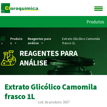
Produtos
Produto
Reagentes para
Extrato Glicólico Camomila
s
>
análise
>
frasco 1L
>
REAGENTES PARA
ANÁLISE
Extrato Glicólico Camomila
frasco 1L
cod. do produto: 3037