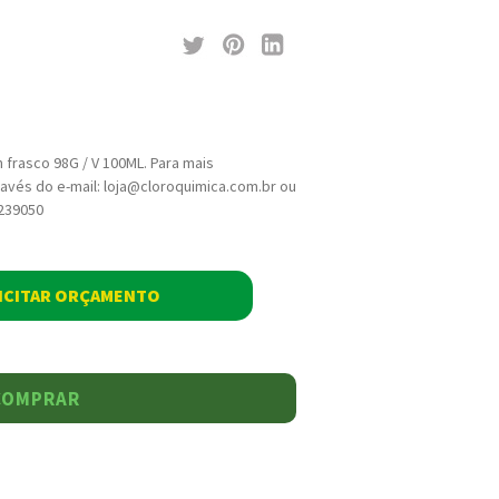
 frasco 98G / V 100ML. Para mais
avés do e-mail: loja@cloroquimica.com.br ou
9239050
ICITAR ORÇAMENTO
COMPRAR