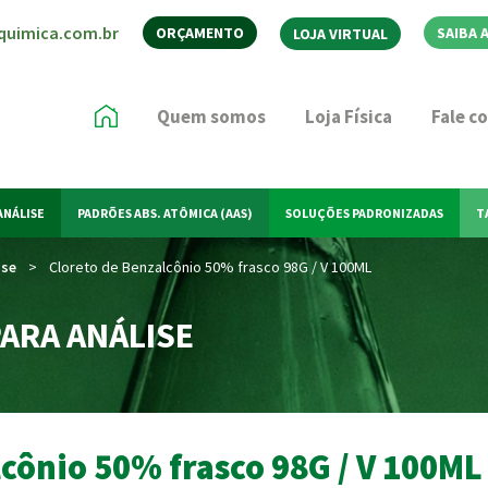
quimica.com.br
ORÇAMENTO
SAIBA 
LOJA VIRTUAL
Quem somos
Loja Física
Fale c
ANÁLISE
PADRÕES ABS. ATÔMICA (AAS)
SOLUÇÕES PADRONIZADAS
T
ise
>
Cloreto de Benzalcônio 50% frasco 98G / V 100ML
ARA ANÁLISE
lcônio 50% frasco 98G / V 100ML