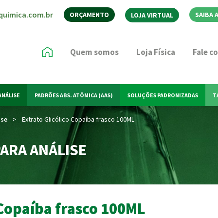
quimica.com.br
ORÇAMENTO
SAIBA 
LOJA VIRTUAL
Quem somos
Loja Física
Fale c
ANÁLISE
PADRÕES ABS. ATÔMICA (AAS)
SOLUÇÕES PADRONIZADAS
T
ise
>
Extrato Glicólico Copaíba frasco 100ML
ARA ANÁLISE
 Copaíba frasco 100ML