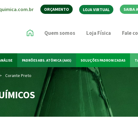
quimica.com.br
ORÇAMENTO
SAIBA 
LOJA VIRTUAL
Quem somos
Loja Física
Fale c
ANÁLISE
PADRÕES ABS. ATÔMICA (AAS)
SOLUÇÕES PADRONIZADAS
T
>
Corante Preto
UÍMICOS