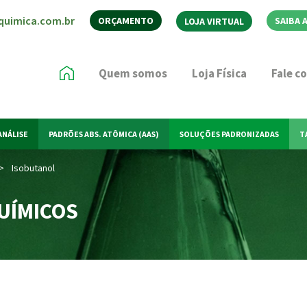
quimica.com.br
ORÇAMENTO
SAIBA 
LOJA VIRTUAL
Quem somos
Loja Física
Fale c
ANÁLISE
PADRÕES ABS. ATÔMICA (AAS)
SOLUÇÕES PADRONIZADAS
T
>
Isobutanol
UÍMICOS