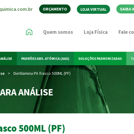
quimica.com.br
ORÇAMENTO
SAIBA 
LOJA VIRTUAL
Quem somos
Loja Física
Fale c
ANÁLISE
PADRÕES ABS. ATÔMICA (AAS)
SOLUÇÕES PADRONIZADAS
T
ise
>
Dietilamina PA frasco 500ML (PF)
ARA ANÁLISE
asco 500ML (PF)